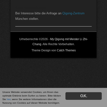
Veröffentlicht am
18. April 2019
Von
No Name
Keine Veranstaltungen
Bei Interesse bitte die Anfrage an
Qigong-Zentrum
München stellen.
Urheberrechte ©2026 -
My Qigong mit Meister Li Zhi-
Chang
. Alle Rechte Vorbehalten.
Theme Design von
Catch Themes
Unsere Website verwendet Cookies, um Ihnen das
O.K.
optimale Erlebnis beim Surfen zu bieten. Bitte klicken
Sie
hier
, wenn Sie weitere Informationen über die
Nutzung von Cookies auf dieser Website benötigen.